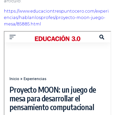
artículo:
Ó
N
https://www.educaciontrespuntocero.com/experi
encias/hablanlosprofes/proyecto-moon-juego-
mesa/85885.html