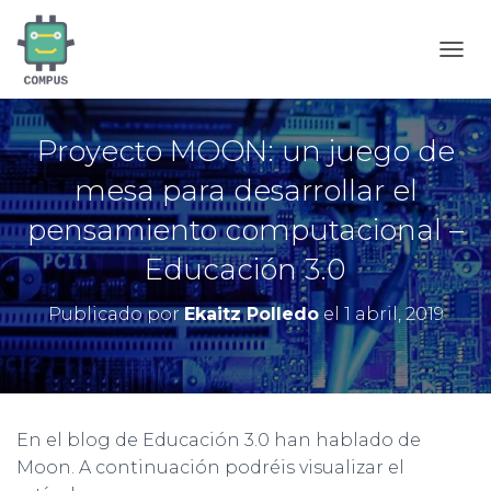
C
A
M
B
Proyecto MOON: un juego de
I
A
mesa para desarrollar el
R
M
pensamiento computacional –
O
D
Educación 3.0
O
D
Publicado por
Ekaitz Polledo
el
1 abril, 2019
E
N
A
V
E
G
En el blog de Educación 3.0 han hablado de
A
C
Moon. A continuación podréis visualizar el
I