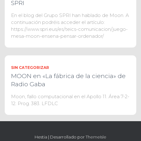
SPRI
En el blog del Grupo SPRI han hablado de Moon. A
continuación podréis acceder el artículo:
https://www.spri.eus/es/teics-comunicacion/juego-
mesa-moon-ensena-pensar-ordenador/
SIN CATEGORIZAR
MOON en «La fábrica de la ciencia» de
Radio Gaba
Moon, fallo computacional en el Apollo 11. Área 7-2-
12. Prog. 383. LFDLC
Hestia | Desarrollado por
ThemeIsle