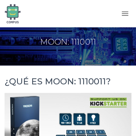
C
A
M
B
MOON: 1110011
I
A
R
M
O
D
O
¿QUÉ ES MOON: 1110011?
D
E
N
A
V
E
G
A
C
I