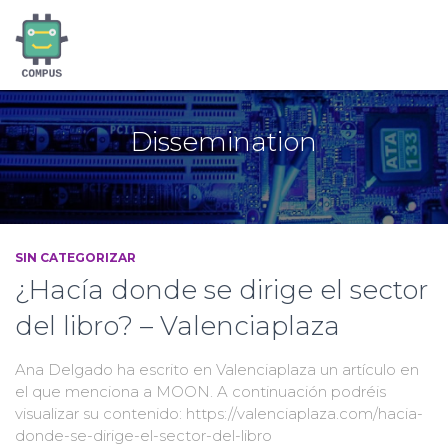
Dissemination
SIN CATEGORIZAR
¿Hacía donde se dirige el sector
del libro? – Valenciaplaza
Ana Delgado ha escrito en Valenciaplaza un artículo en
el que menciona a MOON. A continuación podréis
visualizar su contenido: https://valenciaplaza.com/hacia-
donde-se-dirige-el-sector-del-libro